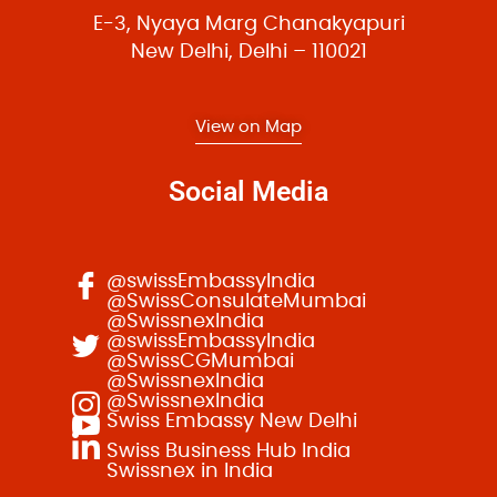
g
E-3, Nyaya Marg Chanakyapuri
a
New Delhi, Delhi – 110021
t
i
View on Map
o
n
Social Media
@swissEmbassyIndia
@SwissConsulateMumbai
@SwissnexIndia
@swissEmbassyIndia
@SwissCGMumbai
@SwissnexIndia
@SwissnexIndia
Swiss Embassy New Delhi
Swiss Business Hub India
Swissnex in India